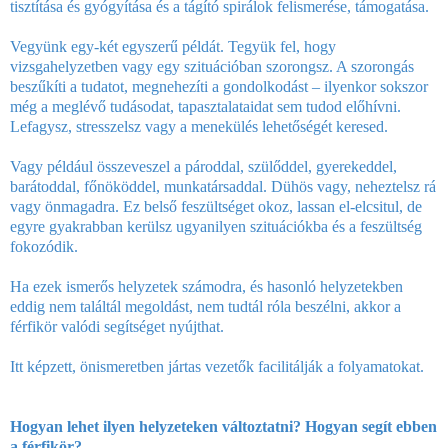
tisztítása és gyógyítása és a tágító spirálok felismerése, támogatása.
Vegyünk egy-két egyszerű példát. Tegyük fel, hogy
vizsgahelyzetben vagy egy szituációban szorongsz. A szorongás
beszűkíti a tudatot, megnehezíti a gondolkodást – ilyenkor sokszor
még a meglévő tudásodat, tapasztalataidat sem tudod előhívni.
Lefagysz, stresszelsz vagy a menekülés lehetőségét keresed.
Vagy például összeveszel a pároddal, szülőddel, gyerekeddel,
barátoddal, főnököddel, munkatársaddal. Dühös vagy, neheztelsz rá
vagy önmagadra. Ez belső feszültséget okoz, lassan el-elcsitul, de
egyre gyakrabban kerülsz ugyanilyen szituációkba és a feszültség
fokozódik.
Ha ezek ismerős helyzetek számodra, és hasonló helyzetekben
eddig nem találtál megoldást, nem tudtál róla beszélni, akkor a
férfikör valódi segítséget nyújthat.
Itt képzett, önismeretben jártas vezetők facilitálják a folyamatokat.
Hogyan lehet ilyen helyzeteken változtatni? Hogyan segít ebben
a férfikör?