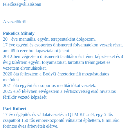
felelősségvállalásban
A vezetőkről:
Pákolicz Mihály
20+ éve manuális, egyéni terapeutaként dolgozom.
17 éve egyéni és csoportos önismereti folyamatokon veszek részt,
ami több ezer óra tapasztalatot jelent.
2012-ben végeztem önismereti facilitátor és tréner képzéseket és 4
évig kísértem egyéni folyamatokat, tartottam tréningeket és
vezettem elvonulásokat.
2020 óta fejlesztem a BodyQ érzetorientált mozgástudatos
metódust.
2021 óta egyéni és csoportos meditációkat vezetek.
2025 első félévben elvégeztem a Férfiszövetség első hivatalos
férfikör vezető képzését.
Pári Róbert
17 év cégépítés és vállalatvezetés a QLM Kft.-nél, egy 5 fős
csapatból 150 fős emberközpontú vállalatot építettem, 8 milliárd
forintos éves árbevételt elérve.