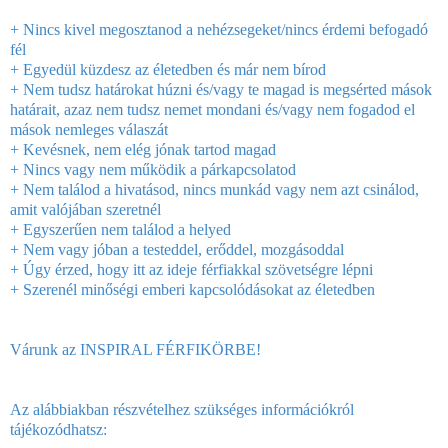
+ Nincs kivel megosztanod a nehézsegeket/nincs érdemi befogadó
fél
+ Egyedül küzdesz az életedben és már nem bírod
+ Nem tudsz határokat húzni és/vagy te magad is megsérted mások
határait, azaz nem tudsz nemet mondani és/vagy nem fogadod el
mások nemleges válaszát
+ Kevésnek, nem elég jónak tartod magad
+ Nincs vagy nem működik a párkapcsolatod
+ Nem találod a hivatásod, nincs munkád vagy nem azt csinálod,
amit valójában szeretnél
+ Egyszerűen nem találod a helyed
+ Nem vagy jóban a testeddel, erőddel, mozgásoddal
+ Úgy érzed, hogy itt az ideje férfiakkal szövetségre lépni
+ Szerenél minőségi emberi kapcsolódásokat az életedben
Várunk az INSPIRAL FÉRFIKÖRBE!
Az alábbiakban részvételhez szükséges információkról
tájékozódhatsz: