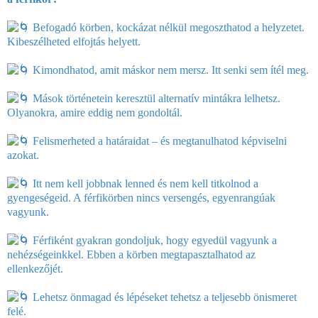
Befogadó körben, kockázat nélkül megoszthatod a helyzetet.
Kibeszélheted elfojtás helyett.
Kimondhatod, amit máskor nem mersz. Itt senki sem ítél meg.
Mások történetein keresztül alternatív mintákra lelhetsz.
Olyanokra, amire eddig nem gondoltál.
Felismerheted a határaidat – és megtanulhatod képviselni
azokat.
Itt nem kell jobbnak lenned és nem kell titkolnod a
gyengeségeid. A férfikörben nincs versengés, egyenrangúak
vagyunk.
Férfiként gyakran gondoljuk, hogy egyedül vagyunk a
nehézségeinkkel. Ebben a körben megtapasztalhatod az
ellenkezőjét.
Lehetsz önmagad és lépéseket tehetsz a teljesebb önismeret
felé.