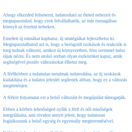
Ahogy elkezded felismerni, tudatosítani az életed nehezeit és
megtapasztalod, hogy ezek felvállalhatók, az már önmagában
könnyít az érzelmi terheken.
Emellett új mintákat kaphatsz, új stratégiákat fejleszthetsz ki.
Megtapasztalhatod azt is, hogy a berögzült szokások és reakciók is
meg tudnak változni, amikor új környezetben, friss szemmel tudsz
rájuk nézni. És nem utolsó sorban olyan eszközöket kapsz, amik
segítségével pozitív változásokat élhetsz meg.
A férfikörben a tudattalan tartalmak tudatosítása, az új szokások
kialakítása és a tudatos jelenlét segítenek abban, hogy ez a változás
megtörténjen.
A férkör folyamatai ezt a belső változást és megújulást támogatják.
Ebben a körben lehetőséged nyílik a férfi és női minőségek
integrálására, ami röviden annyit jelent, hogy tudatosan
foglalkozunk a belső egység és egyensúly megteremtésével.