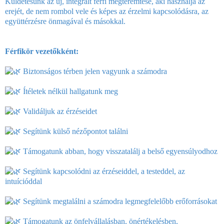
Küldetésünk az új, integrált férfi megteremtése, aki használja az
erejét, de nem rombol vele és képes az érzelmi kapcsolódásra, az
együttérzésre önmagával és másokkal.
Férfikör vezetőkként:
Biztonságos térben jelen vagyunk a számodra
Ítéletek nélkül hallgatunk meg
Validáljuk az érzéseidet
Segítünk külső nézőpontot találni
Támogatunk abban, hogy visszatalálj a belső egyensúlyodhoz
Segítünk kapcsolódni az érzéseiddel, a testeddel, az
intuícióddal
Segítünk megtalálni a számodra legmegfelelőbb erőforrásokat
Támogatunk az önfelvállalásban, önértékelésben,