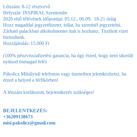
Létszám: 8-12 résztvevő
Helyszín: INSPIRAL Szentendre
2026 első félévének időpontjai: 05.12., 06.09. 18-21 óráig
Hozz magaddal jegyzetfüzetet, tollat, ha szeretnél jegyzetelni.
Zárható palackban alkoholmentes italt is hozhatsz. Tisztított vizet
biztosítunk.
Hozzájárulás: 15.000 Ft
(100% pénzvisszafizetési garancia, ha úgy érzed, hogy nem sikerült
nyitnod önmagad felé)
Pákolicz Mihálynál telefonon vagy üzenetben jelentkezhetsz, ha
érzed a helyed a férfikörben!
A létszám korlátozott, bejelentkezés szükséges!
BEJELENTKEZÉS:
+36209138673
misi.pakolicz@gmail.com