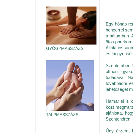
Egy hónap ren
hengerrel sem
a hátamban. A
ötös porckoron
Általánosságb
GYÓGYMASSZÁZS
és kiegyensúl
Szeptember 1
otthoni gyak
tudásával. N
továbbadni e
lehetőséget m
Hamar el is 
közt megmutat
ajánlotta, ho
TALPMASSZÁZS
Szentendrén.
Úgy érzem, h