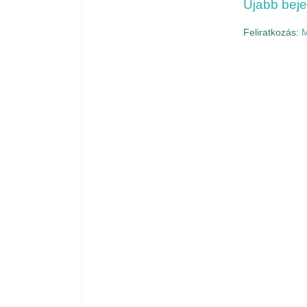
Újabb bej
Feliratkozás:
M