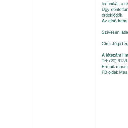
technikát, a 
Úgy döntöttün
érdeklődők.
Az első bemu
Szívesen látla
Cím: JógaTér,
A létszám lim
Tel: (20) 9138
E-mail: mass
FB oldal: Mas