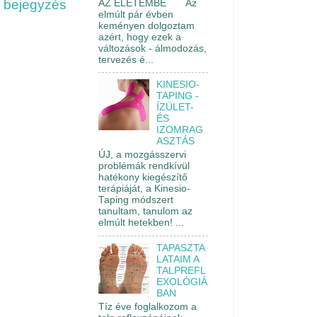
 bejegyzés
AZ ÉLETEMBE Az
elmúlt pár évben
keményen dolgoztam
azért, hogy ezek a
változások - álmodozás,
tervezés é...
KINESIO-
TAPING -
ÍZÜLET-
ÉS
IZOMRAG
ASZTÁS
ÚJ, a mozgásszervi
problémák rendkívül
hatékony kiegészítő
terápiáját, a Kinesio-
Taping módszert
tanultam, tanulom az
elmúlt hetekben! ...
TAPASZTA
LATAIM A
TALPREFL
EXOLÓGIÁ
BAN
Tíz éve foglalkozom a