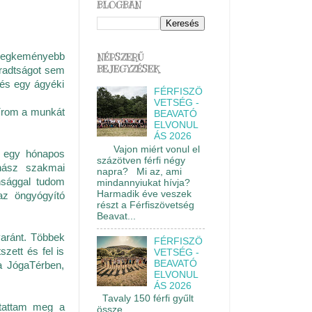
BLOGBAN
a legkeményebb
NÉPSZERŰ
BEJEGYZÉSEK
áradtságot sem
 és egy ágyéki
FÉRFISZÖ
VETSÉG -
bírom a munkát
BEAVATÓ
ELVONUL
ÁS 2026
Vajon miért vonul el
z egy hónapos
százötven férfi négy
rnász szakmai
napra? Mi az, ami
nsággal tudom
mindannyiukat hívja?
Harmadik éve veszek
az öngyógyító
részt a Férfiszövetség
Beavat...
aránt. Többek
FÉRFISZÖ
zett és fel is
VETSÉG -
BEAVATÓ
 a JógaTérben,
ELVONUL
ÁS 2026
Tavaly 150 férfi gyűlt
utattam meg a
össze