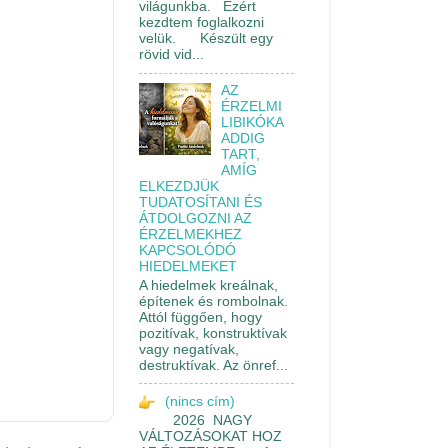
világunkba. Ezért
kezdtem foglalkozni
velük. Készült egy
rövid vid...
AZ
ÉRZELMI
LIBIKÓKA
ADDIG
TART,
AMÍG
ELKEZDJÜK
TUDATOSÍTANI ÉS
ÁTDOLGOZNI AZ
ÉRZELMEKHEZ
KAPCSOLÓDÓ
HIEDELMEKET
A hiedelmek kreálnak,
építenek és rombolnak.
Attól függően, hogy
pozitívak, konstruktívak
vagy negatívak,
destruktívak. Az önref...
(nincs cím)
2026 NAGY
VÁLTOZÁSOKAT HOZ