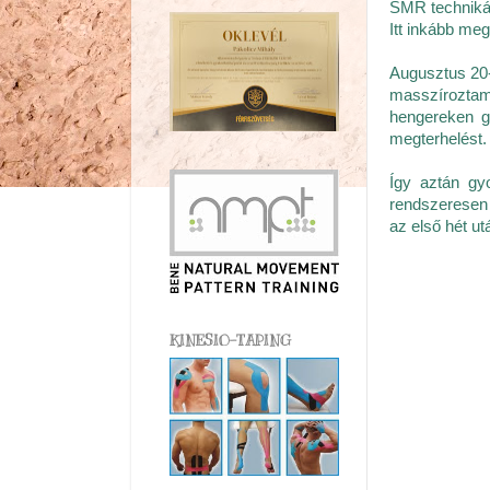
SMR technikáv
Itt inkább me
Augusztus 20-
masszíroztam 
hengereken gu
megterhelést.
Így aztán gy
rendszeresen
az első hét u
KINESIO-TAPING