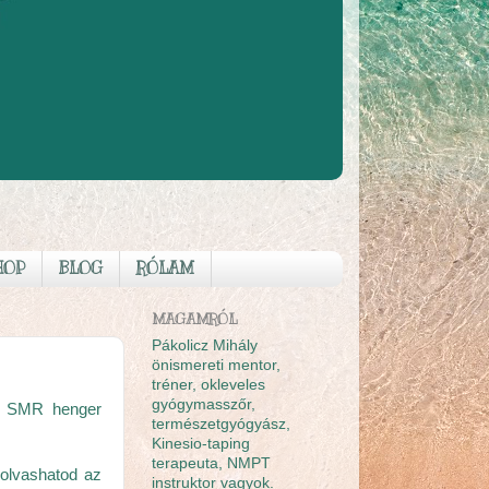
HOP
BLOG
RÓLAM
MAGAMRÓL
Pákolicz Mihály
önismereti mentor,
tréner, okleveles
gyógymasszőr,
 az SMR henger
természetgyógyász,
Kinesio-taping
terapeuta, NMPT
lolvashatod az
instruktor vagyok.