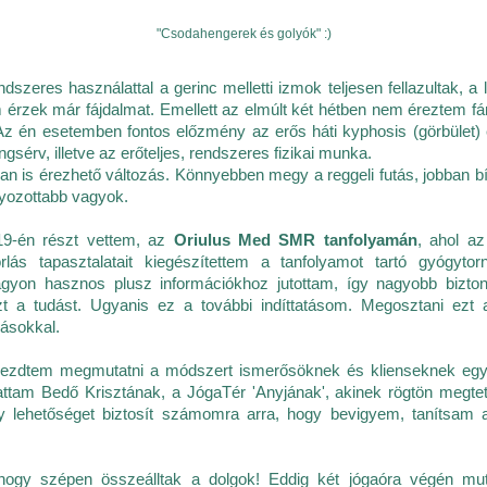
"Csodahengerek és golyók" :)
dszeres használattal a gerinc melletti izmok teljesen fellazultak, 
 érzek már fájdalmat. Emellett az elmúlt két hétben nem éreztem f
z én esetemben fontos előzmény az erős háti kyphosis (görbület)
gsérv, illetve az erőteljes, rendszeres fizikai munka.
an is érezhető változás. Könnyebben megy a reggeli futás, jobban 
yozottabb vagyok.
9-én részt vettem, az
Oriulus Med SMR tanfolyamán
, ahol a
orlás tapasztalatait kiegészítettem a tanfolyamot tartó gyógyto
agyon hasznos plusz információkhoz jutottam, így nagyobb bizto
zt a tudást. Ugyanis ez a további indíttatásom. Megosztani ezt 
ásokkal.
kezdtem megmutatni a módszert ismerősöknek és klienseknek egy
tam Bedő Krisztának, a JógaTér 'Anyjának', akinek rögtön megtets
gy lehetőséget biztosít számomra arra, hogy bevigyem, tanítsam
ogy szépen összeálltak a dolgok! Eddig két jógaóra végén m