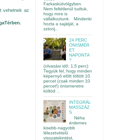
Farkaskútvölgyben.
Nem feltétlenül tudtuk,
zt vehetnek az
hogy mire is
vállalkoztunk. Mindenki
ógaTérben.
hozta a sajátját, a
sztorij...
24 PERC
ÖNISMER
ET
NAPONTA
?
(olvasási idő: 1,5 perc)
Tegyük fel, hogy minden
képernyő előtt töltött 10.
percet (csak minden 10.
percet!) önismeretre
költöd ...
INTEGRÁL
MASSZÁZ
S
Néha
érdemes
kisebb-nagyobb
lélezetvételű
visszatekintést,