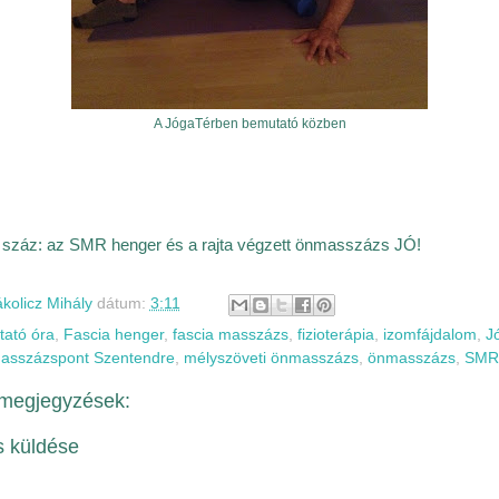
A JógaTérben bemutató közben
 száz: az SMR henger és a rajta végzett önmasszázs JÓ!
kolicz Mihály
dátum:
3:11
ató óra
,
Fascia henger
,
fascia masszázs
,
fizioterápia
,
izomfájdalom
,
J
asszázspont Szentendre
,
mélyszöveti önmasszázs
,
önmasszázs
,
SMR
megjegyzések:
 küldése