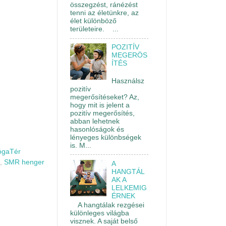
összegzést, ránézést
tenni az életünkre, az
élet különböző
területeire. ...
POZITÍV
MEGERÖS
ÍTÉS
Használsz
pozitív
megerősítéseket? Az,
hogy mit is jelent a
pozitív megerősítés,
abban lehetnek
hasonlóságok és
lényeges különbségek
is. M...
ógaTér
,
SMR henger
A
HANGTÁL
AK A
LELKEMIG
ÉRNEK
A hangtálak rezgései
különleges világba
visznek. A saját belső