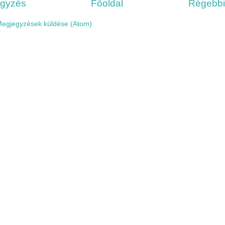
egyzés
Főoldal
Régebbi
egjegyzések küldése (Atom)