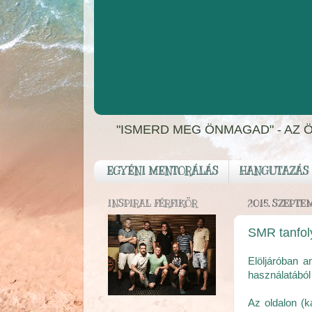
"ISMERD MEG ÖNMAGAD" - AZ 
EGYÉNI MENTORÁLÁS
HANGUTAZÁS
INSPIRAL FÉRFIKÖR
2015. SZEPTE
SMR tanfol
Elöljáróban a
használatából
Az oldalon (ka