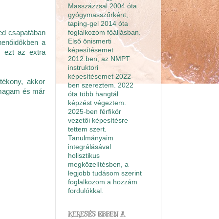
Masszázzsal 2004 óta
gyógymasszőrként,
taping-gel 2014 óta
foglalkozom főállásban.
Med csapatában
Első önismerti
ihenőidőkben a
képesítésemet
m ezt az extra
2012.ben, az NMPT
instruktori
képesítésemet 2022-
tékony, akkor
ben szereztem. 2022
 magam és már
óta több hangtál
képzést végeztem.
2025-ben férfikör
vezetői képesítésre
tettem szert.
Tanulmányaim
integrálásával
holisztikus
megközelítésben, a
legjobb tudásom szerint
foglalkozom a hozzám
fordulókkal.
KERESÉS EBBEN A