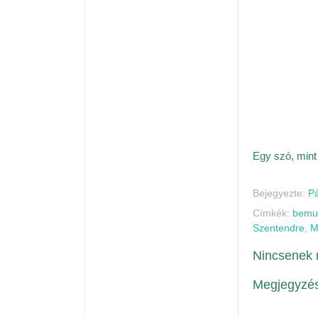
Egy szó, mint
Bejegyezte:
Pá
Címkék:
bemut
Szentendre
,
M
Nincsenek 
Megjegyzés