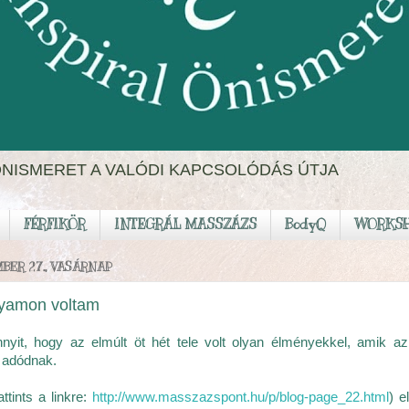
ÖNISMERET A VALÓDI KAPCSOLÓDÁS ÚTJA
FÉRFIKÖR
INTEGRÁL MASSZÁZS
BodyQ
WORKS
MBER 27., VASÁRNAP
yamon voltam
nnyit, hogy az elmúlt öt hét tele volt olyan élményekkel, amik
 adódnak.
ttints a linkre:
http://www.masszazspont.hu/p/blog-page_22.html
) e