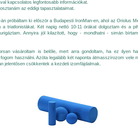
al kapcsolatos legfontosabb információkat.
gosztanám az eddigi tapasztalataimat.
án próbáltam ki először a Budapesti IronMan-en, ahol az Oriolus 
a triatlonistákat. Két napig nettó 10-11 órákat dolgoztam és a p
rigáztam. Annyira jól kilazított, hogy - mondhatni - simán bírta
orsan vásároltam is belőle, mert arra gondoltam, ha ez ilyen ha
 fogom használni. Azóta legalább két naponta átmasszírozom vele
tán jelentősen csökkentek a kezdeti izomfájdalmak.