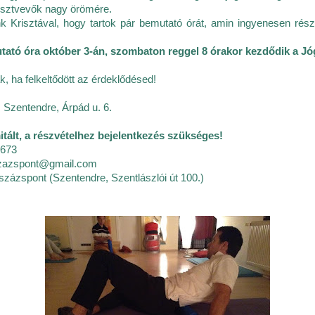
résztvevők nagy örömére.
k Krisztával, hogy tartok pár bemutató órát, amin ingyenesen rés
tató óra október 3-án, szombaton reggel 8 órakor kezdődik a J
k, ha felkeltődött az érdeklődésed!
 Szentendre, Árpád u. 6.
itált, a részvételhez bejelentkezés szükséges!
 673
zazspont@gmail.com
százspont (Szentendre, Szentlászlói út 100.)